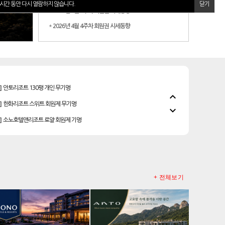
시간 동안 다시 열람하지 않습니다.
닫기
*
2026년 5월 2주차 회원권 시세동향
*
2026년 4월 4주차 회원권 시세동향
]
안토리조트 130평 개인 무기명
]
한화리조트 스위트 회원제 무기명
expand_less
]
소노호텔앤리조트 로얄 회원제 기명
expand_more
]
소노호텔앤리조트 골드 등기 기명
]
소노호텔앤리조트 이그제큐티브 무기명 회원제
]
소노호텔앤리조트 패밀리 등기 무기명
]
소노호텔앤리조트 패밀리 회원권
+ 전체보기
우정힐스cc 회원권
레이크우드cc 프리빌리지
]
리솜리조트 제천 54평 법인 무기명 회원제