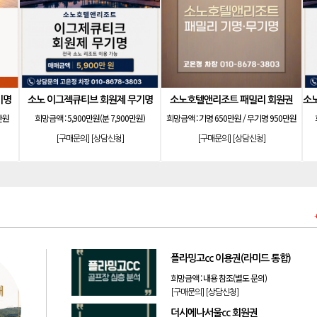
기명
소노 이그젝큐티브 회원제 무기명
소노호텔앤리조트 패밀리 회원권
만원
희망금액 :
5,900만원(분 7,900만원)
희망금액 :
기명 650만원 / 무기명 950만원
[구매문의]
[상담신청]
[구매문의]
[상담신청]
플라밍고cc 이용권(라미드 통합)
희망금액 :
내용 참조(별도 문의)
[구매문의]
[상담신청]
더시에나서울cc 회원권