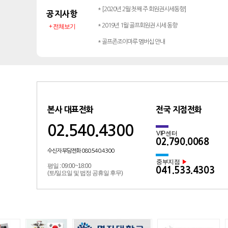
* [2020년 2월 첫째 주 회원권시세동향]
공지사항
* 2019년 1월 골프회원권 시세 동향
+ 전체보기
* 골프존조이마루 멤버십 안내
본사 대표전화
전국 지점전화
02.540.4300
VIP센터
02.790.0068
수신자 부담전화 080.540.4300
중부지점
▶
평일 : 09:00~18:00
041.533.4303
(토/일요일 및 법정 공휴일 후무)