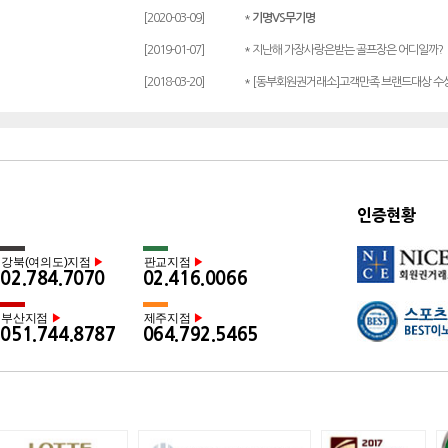
[2020-03-09]
*
기명VS무기명
[2019-01-07]
* 지난해 가장사랑은받는 골프장은 어디일까?
[2018-03-20]
* [동부회원권거래소]고객만족 브랜드대상 수
인증현황
강북(여의도)지점
판교지점
▶
▶
02.784.7070
02.416.0066
부산지점
제주지점
▶
▶
051.744.8787
064.792.5465