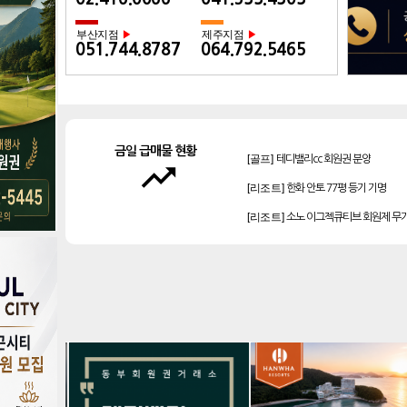
부산지점
제주지점
▶
▶
051.744.8787
064.792.5465
[골프]
테디밸리cc 회원권 분양
금일 급매물 현황
[리조트]
한화 안토 77평 등기 기명
trending_up
[리조트]
소노 이그젝큐티브 회원제 무
[리조트]
소노호텔앤리조트 로얄 등기 
[리조트]
소노호텔앤리조트 스위트 등기
[골프]
아시아나cc 회원권
[골프]
비전힐스cc 회원권
[골프]
플라밍고cc 이용권(라미드 통합)
[골프]
양주cc 골프회원권
[골프]
신원CC 골프회원권