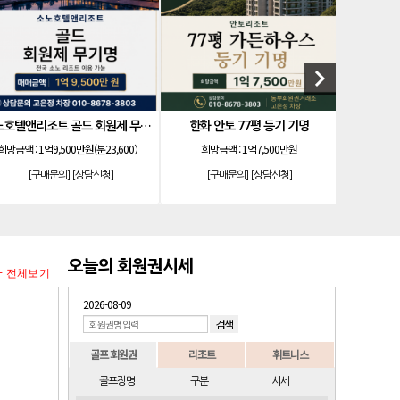
keyboard_arrow_right
소노호텔앤리조트 골드 회원제 무기명
한화 안토 77평 등기 기명
더시에
희망금액 :
1억9,500만원(분23,600）
희망금액 :
1억7,500만원
희망금
[구매문의]
[상담신청]
[구매문의]
[상담신청]
[구
오늘의 회원권시세
+ 전체보기
2026-08-09
골프 회원권
리조트
휘트니스
골프장명
구분
시세