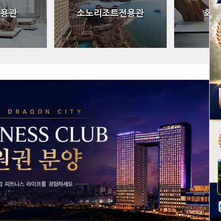
전용관
소노리조트전용관
회원