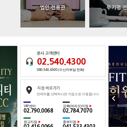
법인 전용관
무기명 
본사 고객센터
02.540.4300
080.540.4300 (수신자부담 전화)
지점 바로가기
연락처를 선택하시면 지점으로 이동합니다.
keyboard_arrow_left
VIP센터
강북(여의도)지점
▶
02.790.0068
02.784.7070
판교지점
중부지점
▶
▶
02.416.0066
041.533.4303