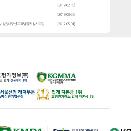
발리오스
일반
14900
[2019-02-15]
블루원용인cc
일반
27000
[2018-08-29]
비에이비스타cc
3억무기
32000
상 성원해주신 고객님들께 감사드립…
[2017-05-01]
서원밸리
일반
47500
솔모로
일반
9200
솔모로
플러스
24100
송추
일반
79500
수원
주권
31400
스카이밸리
일반(2500)
3800
신원
일반
98800
아시아나
일반
84600
아시아나
주중가족
20000
아시아나
주중개인
15900
아시아드
일반
48700
안성
남자
6100
안성베네스트
VIP(분13000)
20300
안성베네스트
VIP(분15000)
25300
안성베네스트
주중(분2500)
8400