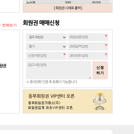
뉴서울
일반
45000
[ 회원권 시세표 출력 ]
뉴스프링빌
개인(분12000)
21500
뉴스프링빌
주중가족(분5000)
6900
회원권 매매신청
+ 전체보기
뉴스프링빌
주중개인(분3000)
4300
뉴코리아
남자
23700
뉴코리아
여자
49000
대구
일반 정회원
16500
도고
일반
2100
동래베네스트
일반
17500
회원권
신청
동부산
일반(분14000)
27500
하기
라데나
일반
11500
※ 휴대전화 인증 후 등록이 가능합니다.
레이크사이드
일반(개인)
107000
레이크우드
일반(개인)
10000
레이크우드
프리빌리지(개인)
22000
렉스필드
일반
121000
롯데스카이힐 제주
일반
37300
리베라
일반
4300
발리오스
VIP
29800