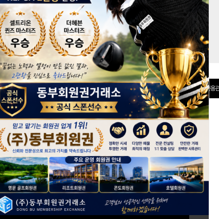
권 분양관
선불카드
전용관
[회원가입]
ID 저장
아이디/비밀번호 찾기
+ 전체보기
회원권 시세정보
keyboard_arrow_right
*
반얀트리클럽앤스파서울, 키즈시설 확충 및 신규 건물 신축 계획
* 2026년 6월 2주차 회원권 시세동향
*
2026년 5월 4주차 회원권 시세동향
*
2026년 5월 3주차 회원권 시세동향