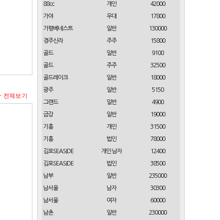
88cc
개인
42000
가야
우대
17800
가평베네스트
일반
130000
경주신라
주주
15800
골드
일반
9100
골드
주주
32500
골드레이크
일반
18000
광주
일반
5150
+ 전체보기
그랜드
일반
4900
금강
일반
19000
기흥
개인
31500
기흥
법인
78000
김포SEASIDE
개인 남자
12400
김포SEASIDE
법인
38500
남부
일반
235000
남서울
남자
30300
남서울
여자
60000
남촌
일반
230000