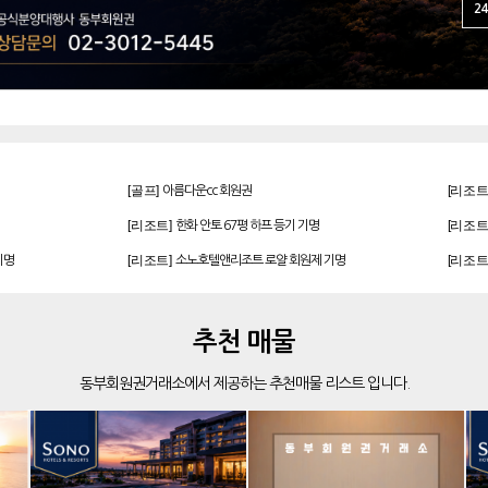
24
[골프]
[리조트
아름다운cc 회원권
[리조트]
[리조트
한화 안토 67평 하프 등기 기명
[리조트]
[리조트
기명
소노호텔앤리조트 로얄 회원제 기명
[리조트]
[리조트
기명
소노호텔앤리조트 골드 회원제 무기명
[리조트]
[리조트
 무기명
소노호텔앤리조트 스위트 등기 기명
[골프]
[리조트
발리오스cc 회원권 종류
추천 매물
[골프]
[리조트
파인크리크cc 회원권
동부회원권거래소에서 제공하는 추천매물 리스트 입니다.
[골프]
[골프]
더시에나서울cc 회원권
[골프]
[골프]
더시에나서울cc 회원권
[골프]
[리조트
비전힐스cc 골프회원권