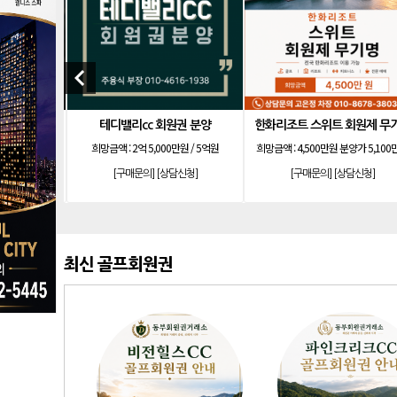
keyboard_arrow_left
 회원권
테디밸리cc 회원권 분양
한화리조트 스위트 회원제 무
100만원
희망금액 :
2억 5,000만원 / 5억원
희망금액 :
4,500만원 분양가 5,100
신청]
[구매문의]
[상담신청]
[구매문의]
[상담신청]
최신 골프회원권