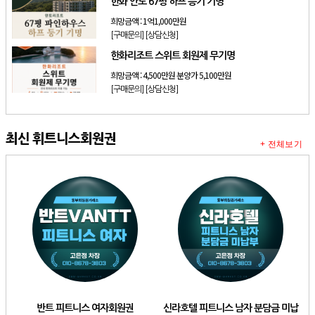
한화 안토 67평 하프 등기 기명
희망금액 :
1억1,000만원
[구매문의]
[상담신청]
한화리조트 스위트 회원제 무기명
희망금액 :
4,500만원 분양가 5,100만원
[구매문의]
[상담신청]
최신 휘트니스회원권
+ 전체보기
반트 피트니스 여자회원권
신라호텔 피트니스 남자 분담금 미납