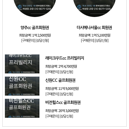
[리조트]
소노호텔앤리조트 스위트 등기 기명
[리조트]
금호리조트 28평 등기 기명
[골프]
양주cc 골프회원권
양주cc 골프회원권
더시에나서울cc 회원권
희망금액 :
1억 2,500만원
희망금액 :
1억 5,100만원
[골프]
더시에나서울cc 회원권
[구매문의]
[상담신청]
[구매문의]
[상담신청]
[골프]
레이크우드cc 프리빌리지
[골프]
신원CC 골프회원권
레이크우드cc 프리빌리지
희망금액 :
2억 4,700만원
[구매문의]
[상담신청]
신원CC 골프회원권
희망금액 :
11억 9,000만원
[구매문의]
[상담신청]
비전힐스cc 골프회원권
희망금액 :
20억 3,000만원
[구매문의]
[상담신청]