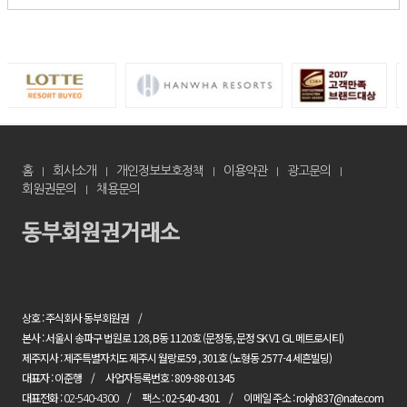
홈
회사소개
개인정보보호정책
이용약관
광고문의
회원권문의
채용문의
상호 : 주식회사 동부회원권
본사 : 서울시 송파구 법원로 128, B동 1120호 (문정동, 문정 SK V1 GL 메트로시티)
제주지사 : 제주특별자치도 제주시 월랑로59 , 301호 (노형동 2577-4 세흔빌딩)
대표자 : 이준행
사업자등록번호 : 809-88-01345
대표전화 :
팩스 : 02-540-4301
이메일 주소 : rokjh837@nate.com
02-540-4300