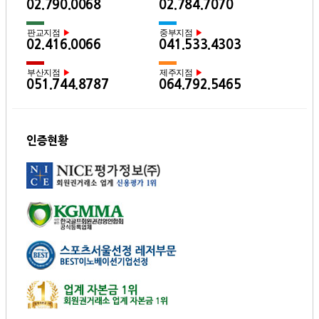
02.790.0068
02.784.7070
판교지점
중부지점
▶
▶
02.416.0066
041.533.4303
부산지점
제주지점
▶
▶
051.744.8787
064.792.5465
인증현황