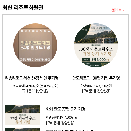
최신 리조트회원권
+ 전체보기
리솜리조트 제천 54평 법인 무기명 회원제
안토리조트 130평 개인 무기명
희망금액 :
4,600만원(분 4,750만원)
희망금액 :
3억3,000만원
[구매문의]
[상담신청]
[구매문의]
[상담신청]
한화 안토 77평 등기 기명
희망금액 :
1억7,500만원
[구매문의]
[상담신청]