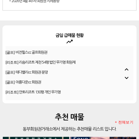
*
2026년 4월 4주차 회원권 시세동향
금일 급매물 현황
trending_up
[골프]
비전힐스cc 골프회원권
[리조트]
리솜리조트 제천 54평 법인 무기명 회원제
[골프]
테디밸리cc 회원권 분양
expand_less
expand_more
[골프]
아름다운cc 회원권
[리조트]
안토리조트 130평 개인 무기명
[리조트]
한화 안토 77평 등기 기명
[리조트]
한화 안토 67평 하프 등기 기명
추천 매물
[리조트]
한화리조트 스위트 회원제 무기명
+ 전체보기
[리조트]
소노 이그젝큐티브 회원제 무기명
동부회원권거래소에서 제공하는 추천매물 리스트 입니다.
[리조트]
소노호텔앤리조트 로얄 회원제 기명