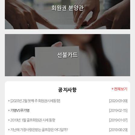
회원권 분양관
선불카드
+ 전체보기
공지사항
* [2020년 2월 첫째 주 회원권시세동향]
[2020-03-09]
*
기명VS무기명
[2019-02-15]
* 2019년 1월 골프회원권 시세 동향
[2019-01-07]
* 지난해 가장사랑은받는 골프장은 어디일까?
[2018-08-29]