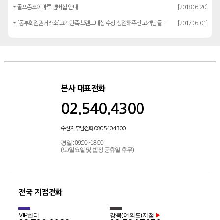
* 골프존조이마루 멤버십 안내
[2018-03-20]
* [동부회원권거래소]고객만족 브랜드대상 수상 성원해주신 고객님들께 감사드립…
[2017-05-01]
본사 대표전화
02.540.4300
수신자 부담전화 080.540.4300
평일 : 09:00~18:00
(토/일요일 및 법정 공휴일 후무)
전국 지점전화
VIP센터
강북(여의도)지점
▶