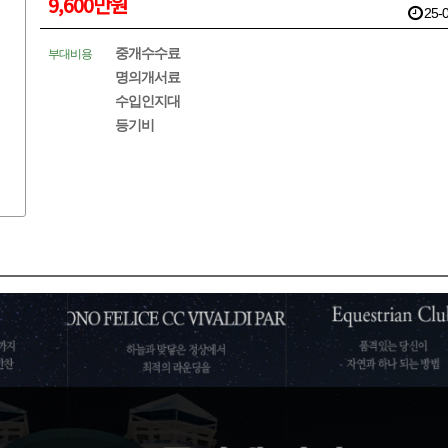
9,600만원
25-0
중개수수료
부대비용
명의개서료
수입인지대
등기비