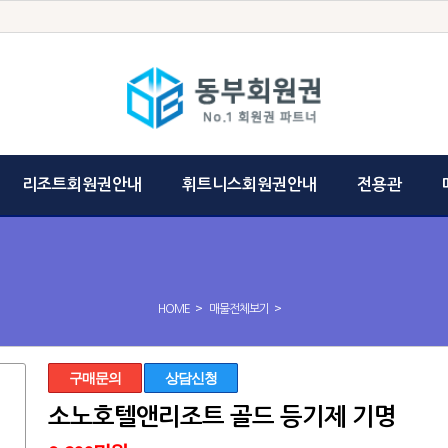
리조트회원권안내
휘트니스회원권안내
전용관
>
>
HOME
매물전체보기
구매문의
상담신청
소노호텔앤리조트 골드 등기제 기명