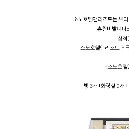
소노호텔앤리조트는 우리나
홍천비발디파크
삼척
소노호텔앤리조트 전국
<소노호텔앤
방 3개+화장실 2개