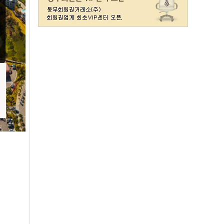
레이크사이드
일반(개인)
107000
레이크우드
일반(개인)
10000
레이크우드
프리빌리지(개인)
22000
렉스필드
일반
121000
롯데스카이힐 제주
일반
37300
리베라
일반
4300
발리오스
VIP
29800
발리오스
일반
14900
블루원용인cc
일반
27000
비에이비스타cc
3억무기
32000
서원밸리
일반
47500
솔모로
일반
9200
솔모로
플러스
24100
송추
일반
79500
수원
주권
31400
스카이밸리
일반(2500)
3800
신원
일반
98800
아시아나
일반
84600