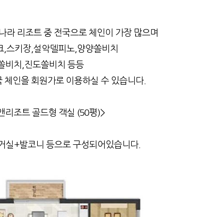
라 리조트 중 전국으로 체인이 가장 많으며
,스키장,설악델피노,양양쏠비치
쏠비치,진도쏠비치 등등
 체인을 회원가로 이용하실 수 있습니다.
리조트 골드형 객실 (50평)>
+거실+발코니 등으로 구성되어있습니다.