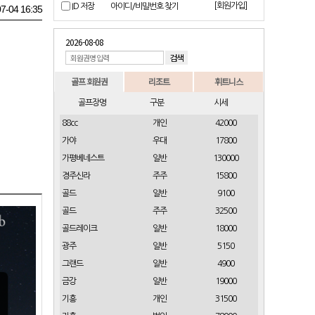
[회원가입]
ID 저장
아이디/비밀번호 찾기
7-04 16:35
2026-08-08
골프 회원권
리조트
휘트니스
골프장명
구분
시세
88cc
개인
42000
가야
우대
17800
가평베네스트
일반
130000
경주신라
주주
15800
골드
일반
9100
골드
주주
32500
골드레이크
일반
18000
광주
일반
5150
그랜드
일반
4900
금강
일반
19000
기흥
개인
31500