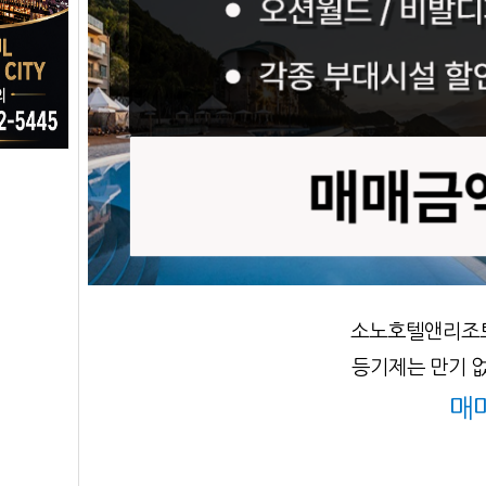
소노호텔앤리조
등기제는 만기 없
매매