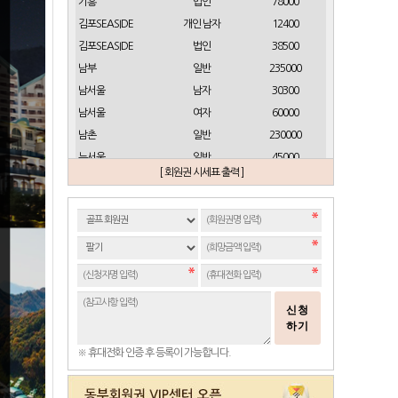
기흥
법인
78000
김포SEASIDE
개인 남자
12400
김포SEASIDE
법인
38500
남부
일반
235000
남서울
남자
30300
남서울
여자
60000
남촌
일반
230000
뉴서울
일반
45000
[ 회원권 시세표 출력 ]
뉴스프링빌
개인(분12000)
21500
뉴스프링빌
주중가족(분5000)
6900
뉴스프링빌
주중개인(분3000)
4300
뉴코리아
남자
23700
뉴코리아
여자
49000
대구
일반 정회원
16500
신청
도고
일반
2100
하기
동래베네스트
일반
17500
※ 휴대전화 인증 후 등록이 가능합니다.
동부산
일반(분14000)
27500
라데나
일반
11500